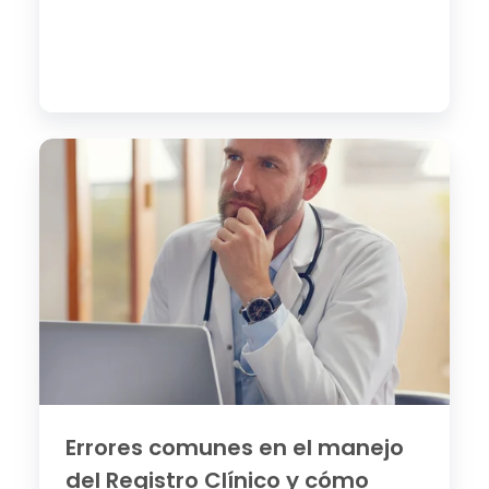
Errores
comunes
en
el
manejo
del
Registro
Clínico
y
cómo
evitarlos
Errores comunes en el manejo
del Registro Clínico y cómo