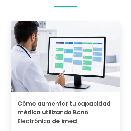
Cómo
aumentar
tu
capacidad
médica
utilizando
Bono
Electrónico
de
imed
Cómo aumentar tu capacidad
médica utilizando Bono
Electrónico de imed